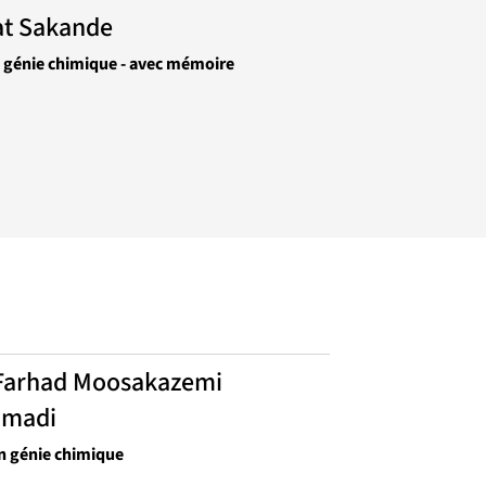
t Sakande
n génie chimique - avec mémoire
Farhad Moosakazemi
madi
n génie chimique