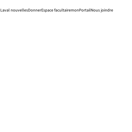
Laval nouvelles
Donner
Espace facultaire
monPortail
Nous joindre