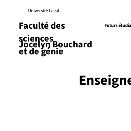
Université Laval
Faculté des
Futurs étudi
sciences
Jocelyn Bouchard
Recherch
et de génie
Enseign