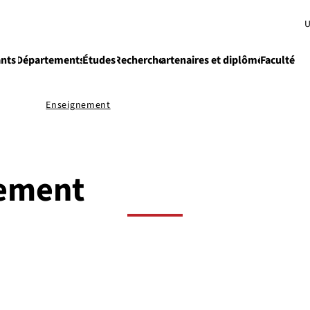
U
ants
Départements
Études
Recherche
Partenaires et diplômés
Faculté
e
Enseignement
ement