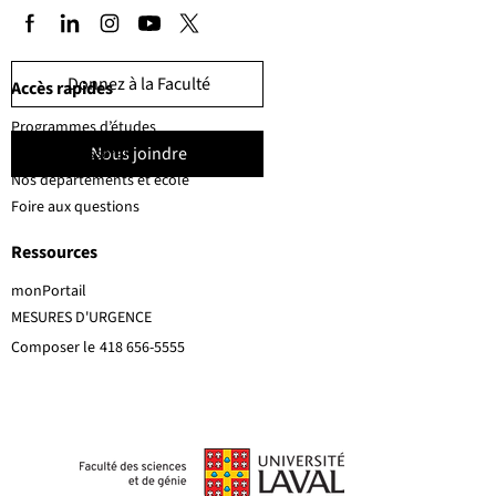
Donnez à la Faculté
Accès rapides
Programmes d’études
Nous joindre
Corps professoral
Nos départements et école
Foire aux questions
Ressources
monPortail
MESURES D'URGENCE
Composer le
418 656-5555